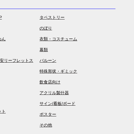
P
タペストリー
のぼり
めん
衣類・コスチューム
幕類
激安リーフレットス
バルーン
特殊形状・ギミック
飲食店向け
アクリル製什器
サイン/看板/ボード
ット
ポスター
その他