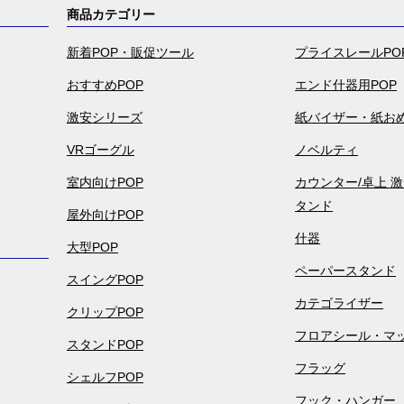
商品カテゴリー
新着POP・販促ツール
プライスレールPO
おすすめPOP
エンド什器用POP
激安シリーズ
紙バイザー・紙お
VRゴーグル
ノベルティ
室内向けPOP
カウンター/卓上 
タンド
屋外向けPOP
什器
大型POP
ペーパースタンド
スイングPOP
カテゴライザー
クリップPOP
フロアシール・マ
スタンドPOP
フラッグ
シェルフPOP
フック・ハンガー