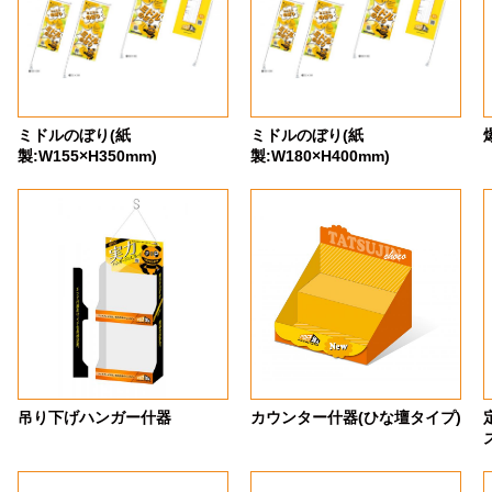
ミドルのぼり(紙
ミドルのぼり(紙
製:W155×H350mm)
製:W180×H400mm)
吊り下げハンガー什器
カウンター什器(ひな壇タイプ)