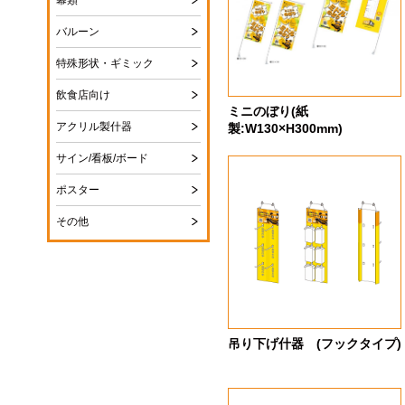
幕類
バルーン
特殊形状・ギミック
飲食店向け
ミニのぼり(紙
アクリル製什器
製:W130×H300mm)
サイン/看板/ボード
ポスター
その他
吊り下げ什器 (フックタイプ)