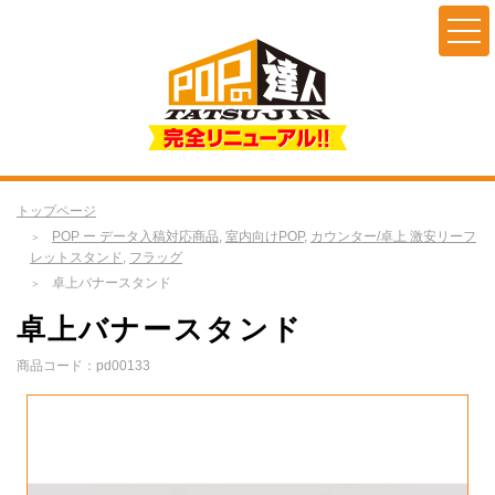
トップページ
POP ー データ入稿対応商品
,
室内向けPOP
,
カウンター/卓上 激安リーフ
レットスタンド
,
フラッグ
卓上バナースタンド
卓上バナースタンド
商品コード：pd00133