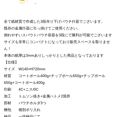
全て紙材質で作成した3段吊り下げパウチ什器でございます。
既存の金属什器に引っ掛けてご使用ください。
倒れやすいスパウトパウチ容器を3段にて陳列が可能でございます
サイズも非常にコンパクトになっており販売スペースを取りませ
ん！
本体の紙厚は3mmありしっかりとした商品となっております
【仕様】
サイズ W140×H720mm
材質 コートボール400g+チップボール650g+チップボール
650g+コートボール400g
印刷 4C+ニス/0C
加工 トムソン抜き+金属ハトメ2箇所
部材 パウチホルダ3つ
梱包 個別ポリ入れ
納品 一括納品にて