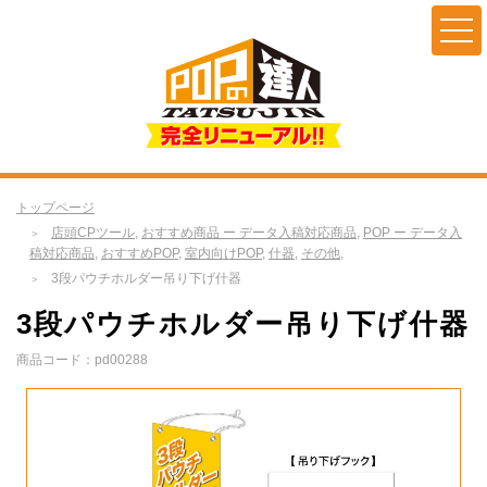
トップページ
店頭CPツール
,
おすすめ商品 ー データ入稿対応商品
,
POP ー データ入
稿対応商品
,
おすすめPOP
,
室内向けPOP
,
什器
,
その他
,
3段パウチホルダー吊り下げ什器
3段パウチホルダー吊り下げ什器
商品コード：pd00288