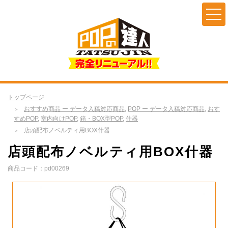
トップページ
おすすめ商品 ー データ入稿対応商品
,
POP ー データ入稿対応商品
,
おす
すめPOP
,
室内向けPOP
,
箱・BOX型POP
,
什器
店頭配布ノベルティ用BOX什器
店頭配布ノベルティ用BOX什器
商品コード：pd00269